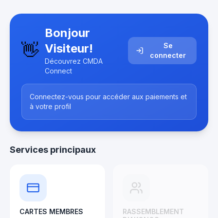
Bonjour
👋
Visiteur
!
Se
connecter
Découvrez CMDA
Connect
Connectez-vous pour accéder aux paiements et
à votre profil
Services principaux
CARTES MEMBRES
RASSEMBLEMENT